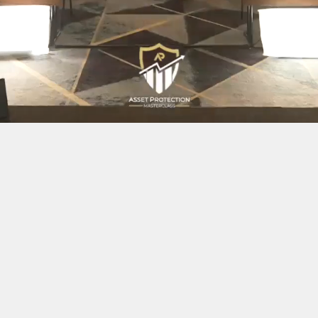
Seine Mission:
 Struktur zum Erfolg:​
eigt, wie
Vermögensschutz
,
finanzielle Freiheit
und
Wac
eren – mit
positivem Cashflow
als Schlüssel zur Unabhän
er
.
sicheren Händen – Schutz vor dem EU-Kontrollstaat, bevo
re Identitäten
,
wie spezielle Gesellschaftsformen und St