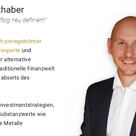
thaber
olg neu definiert!"
h preisgekrönter
zexperte
und
r alternative
raditionelle Finanzwelt
 abseits des
 Investmentstrategien,
Substanzwerte wie
he Metalle