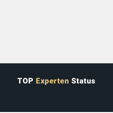
 Banken und Regulierungen, unterstützt Dich Tobias Ret
tter zu schützen.
as Dir gehört: Freiheit, Kontrolle und
Schutz für Dein Ve
scheiden, was Du besitzen darfst!
TOP
Experten
Status