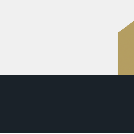
haber Deine Werte
rmögen
– jetzt,