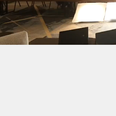
Mit Klarheit und
Tobias Rethaber z
wirklich funktioni
und
zukunftssich
Dein Vermögen in 
Durch
rechtssiche