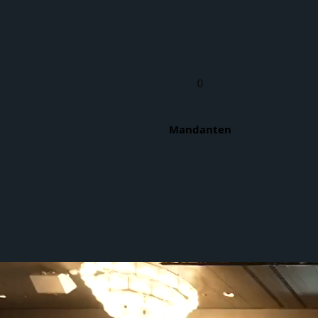
0
Mandanten