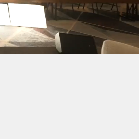
hstum
heute
gigkeit,
werthaltig
r es zu spät ist!
iftungen, ohne